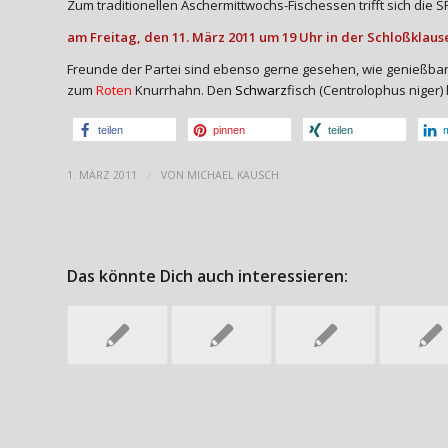
Zum traditionellen Aschermittwochs-Fischessen trifft sich di
am Freitag, den 11. März 2011 um 19 Uhr in der Schloßklaus
Freunde der Partei sind ebenso gerne gesehen, wie genießba
zum
Roten
Knurrhahn. Den
Schwarz
fisch (Centrolophus niger)
teilen
pinnen
teilen
m
/
1. MÄRZ 2011
VON
MICHAEL KAUSCH
Das könnte Dich auch interessieren: