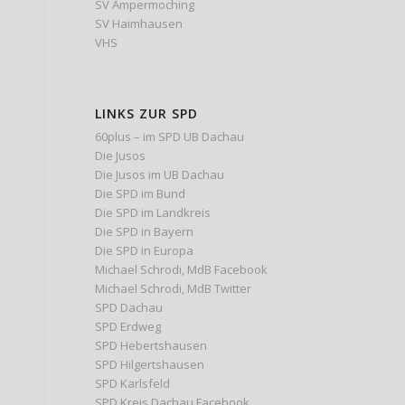
SV Ampermoching
SV Haimhausen
VHS
LINKS ZUR SPD
60plus – im SPD UB Dachau
Die Jusos
Die Jusos im UB Dachau
Die SPD im Bund
Die SPD im Landkreis
Die SPD in Bayern
Die SPD in Europa
Michael Schrodi, MdB Facebook
Michael Schrodi, MdB Twitter
SPD Dachau
SPD Erdweg
SPD Hebertshausen
SPD Hilgertshausen
SPD Karlsfeld
SPD Kreis Dachau Facebook