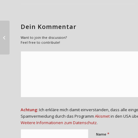
Dein Kommentar
Bürgerbefragung zur Neugestaltung
Want to join the discussion?
der Hauptstraße in Haimhausen
Feel free to contribute!
Achtung:
Ich erkläre mich damit einverstanden, dass alle ei
Spamvermeidung durch das Programm
Akismet
in den USA übe
Weitere Informationen zum Datenschutz
.
*
Name