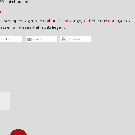
e SPD Haimhausen
e.
re Schuppenträger, von
Rot
barsch,
Rot
zunge,
Rot
feder und
Rot
auge bis
 lassen wir dieses Mal rechts liegen …
itteilen
e-mail
drucken