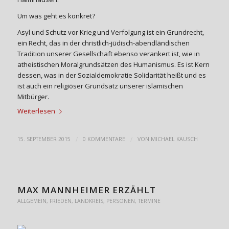
Um was geht es konkret?
Asyl und Schutz vor Krieg und Verfolgung ist ein Grundrecht,
ein Recht, das in der christlich-jüdisch-abendländischen
Tradition unserer Gesellschaft ebenso verankert ist, wie in
atheistischen Moralgrundsätzen des Humanismus. Es ist Kern
dessen, was in der Sozialdemokratie Solidarität heißt und es
ist auch ein religiöser Grundsatz unserer islamischen
Mitbürger.
Weiterlesen
/
/
15. SEPTEMBER 2015
0 KOMMENTARE
VON
MICHAEL KAUSCH
MAX MANNHEIMER ERZÄHLT
ALLGEMEIN
,
FRIEDEN
,
LANDKREIS
,
PERSONEN
,
TERMINE