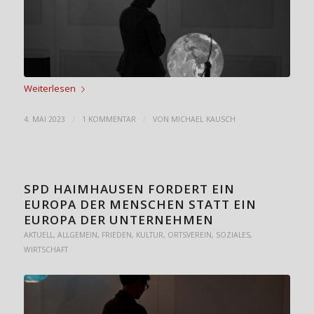
Weiterlesen
/
/
4. MAI 2023
1 KOMMENTAR
VON
MICHAEL KAUSCH
SPD HAIMHAUSEN FORDERT EIN
EUROPA DER MENSCHEN STATT EIN
EUROPA DER UNTERNEHMEN
AKTUELL
,
ALLGEMEIN
,
FRIEDEN
,
KULTUR
,
ORTSVEREIN
,
SOZIALES
,
WIRTSCHAFT