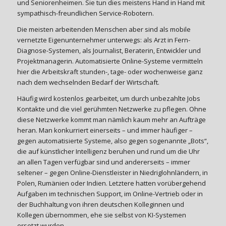
und Seniorenheimen. Sie tun dies meistens Hand in Hand mit
sympathisch-freundlichen Service-Robotern.
Die meisten arbeitenden Menschen aber sind als mobile
vernetzte Eigenunternehmer unterwegs: als Arzt in Fern-
Diagnose-Systemen, als Journalist, Beraterin, Entwickler und
Projektmanagerin. Automatisierte Online-Systeme vermitteln
hier die Arbeitskraft stunden-, tage- oder wochenweise ganz
nach dem wechselnden Bedarf der Wirtschaft.
Häufig wird kostenlos gearbeitet, um durch unbezahlte Jobs
Kontakte und die viel gerühmten Netzwerke zu pflegen. Ohne
diese Netzwerke kommt man nämlich kaum mehr an Aufträge
heran. Man konkurriert einerseits – und immer häufiger –
gegen automatisierte Systeme, also gegen sogenannte „Bots“,
die auf künstlicher Intelligenz beruhen und rund um die Uhr
an allen Tagen verfügbar sind und andererseits – immer
seltener – gegen Online-Dienstleister in Niedriglohnländern, in
Polen, Rumänien oder Indien. Letztere hatten vorübergehend
Aufgaben im technischen Support, im Online-Vertrieb oder in
der Buchhaltung von ihren deutschen Kolleginnen und
Kollegen übernommen, ehe sie selbst von KI-Systemen
ersetzt wurden.