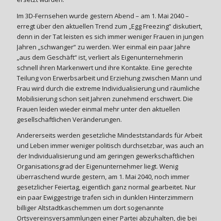
Im 3D-Fernsehen wurde gestern Abend – am 1. Mai 2040 –
erregt über den aktuellen Trend zum „Egg Freezing“ diskutiert,
denn in der Tat leisten es sich immer weniger Frauen in jungen
Jahren „schwanger“ zu werden. Wer einmal ein paar Jahre
„aus dem Geschäft“ ist, verliert als Eigenunternehmerin
schnell ihren Markenwert und ihre Kontakte. Eine gerechte
Teilung von Erwerbsarbeit und Erziehung zwischen Mann und
Frau wird durch die extreme Individualisierung und räumliche
Mobilisierung schon seit Jahren zunehmend erschwert. Die
Frauen leiden wieder einmal mehr unter den aktuellen
gesellschaftlichen Veränderungen.
Andererseits werden gesetzliche Mindeststandards für Arbeit
und Leben immer weniger politisch durchsetzbar, was auch an
der Individualisierung und am geringen gewerkschaftlichen
Organisationsgrad der Eigenunternehmer liegt. Wenig
überraschend wurde gestern, am 1. Mai 2040, noch immer
gesetzlicher Feiertag, eigentlich ganz normal gearbeitet. Nur
ein paar Ewiggestrige trafen sich in dunklen Hinterzimmern
billiger Altstadtkaschemmen um dort sogenannte
Ortsvereinsversammlungen einer Partei abzuhalten, die bei