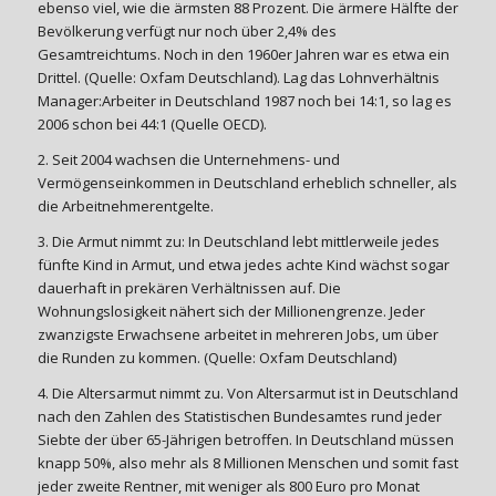
ebenso viel, wie die ärmsten 88 Prozent. Die ärmere Hälfte der
Bevölkerung verfügt nur noch über 2,4% des
Gesamtreichtums. Noch in den 1960er Jahren war es etwa ein
Drittel. (Quelle: Oxfam Deutschland). Lag das Lohnverhältnis
Manager:Arbeiter in Deutschland 1987 noch bei 14:1, so lag es
2006 schon bei 44:1 (Quelle OECD).
2. Seit 2004 wachsen die Unternehmens- und
Vermögenseinkommen in Deutschland erheblich schneller, als
die Arbeitnehmerentgelte.
3. Die Armut nimmt zu: In Deutschland lebt mittlerweile jedes
fünfte Kind in Armut, und etwa jedes achte Kind wächst sogar
dauerhaft in prekären Verhältnissen auf. Die
Wohnungslosigkeit nähert sich der Millionengrenze. Jeder
zwanzigste Erwachsene arbeitet in mehreren Jobs, um über
die Runden zu kommen. (Quelle: Oxfam Deutschland)
4. Die Altersarmut nimmt zu. Von Altersarmut ist in Deutschland
nach den Zahlen des Statistischen Bundesamtes rund jeder
Siebte der über 65-Jährigen betroffen. In Deutschland müssen
knapp 50%, also mehr als 8 Millionen Menschen und somit fast
jeder zweite Rentner, mit weniger als 800 Euro pro Monat