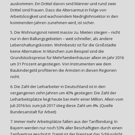
auskommen. Ein Drittel davon sind Männer und rund zwei
Drittel sind Frauen. Dass die Altersarmut in Folge von
Arbeitslosigkeit und wachsendem Niedriglohnsektor in den
kommenden Jahren zunehmen wird, ist sicher.
5. Die Wohnungsnot nimmt massiv zu. Mieten steigen – nicht
nur in den Ballungsgebieten – weit schneller, als andere
Lebenshaltungskosten. Wohnbesitz ist für die Großstädte
keine Alternative: In München zum Beispiel sind die
Grundstückspreise für Mehrfamilienhäuser allein im Jahr 2016
um 31 Prozent angestiegen. Von Instrumenten wie dem
Baukindergeld profitieren die Ärmsten in diesen Regionen
nicht.
6. Die Zahl der Leiharbeiter in Deutschland ist in den
vergangenen zehn Jahren um 43% gestiegen: Die Zahl der
Leiharbeitsplätze liegt heute bei mehr einer Million. Allein vom
Juli 2016 bis zum Juli 2017 stieg diese Zahl um 4%. (Quelle
Bundesanstalt für Arbeit)
7. Immer mehr Arbeitsplätze fallen aus der Tarifbindung. In
Bayern werden nur noch 53% aller Beschäftigten durch einen
Tarifvertrag geschützt. Damit ist der Freistaat das Schlusslicht