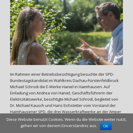
Im Rahmen einer Betriebsbesichtigung besuchte der SPD-
Bundestagskandidat im Wahlkreis Dachau-Fürstenfeldbruck
Michael Schrodi die E-Werke Haniel in Haimhausen. Auf
Einladung von Andrea von Haniel, Geschäftsführerin der
Elektrizitätswerke, besichtigte Michael Schrodi, begleitet von
Dr. Michael Kausch und Hans Eichstetter vom Vorstand der
Haimhausener SPD, die drei Wasserkraftwerke an der Amper
und informierte sich über die technischen und wirtschaftlichen
Diese Website benutzt Cookies. Wenn du die Website weiter nutzt,
Herausforderungen regionaler alternativer Energieerzeugung
gehen wir von deinem Einverständnis aus.
OK
und die Herausforderungen mittelständischer Unternehmen