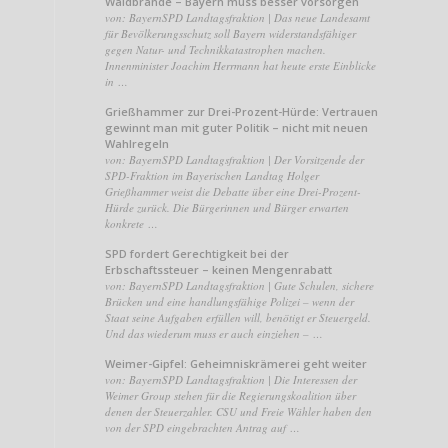
Waldbrände – Bayern muss besser vorsorgen
von: BayernSPD Landtagsfraktion | Das neue Landesamt
für Bevölkerungsschutz soll Bayern widerstandsfähiger
gegen Natur- und Technikkatastrophen machen.
Innenminister Joachim Herrmann hat heute erste Einblicke
in …
Grießhammer zur Drei-Prozent-Hürde: Vertrauen
gewinnt man mit guter Politik – nicht mit neuen
Wahlregeln
von: BayernSPD Landtagsfraktion | Der Vorsitzende der
SPD-Fraktion im Bayerischen Landtag Holger
Grießhammer weist die Debatte über eine Drei-Prozent-
Hürde zurück. Die Bürgerinnen und Bürger erwarten
konkrete …
SPD fordert Gerechtigkeit bei der
Erbschaftssteuer – keinen Mengenrabatt
von: BayernSPD Landtagsfraktion | Gute Schulen, sichere
Brücken und eine handlungsfähige Polizei – wenn der
Staat seine Aufgaben erfüllen will, benötigt er Steuergeld.
Und das wiederum muss er auch einziehen – …
Weimer-Gipfel: Geheimniskrämerei geht weiter
von: BayernSPD Landtagsfraktion | Die Interessen der
Weimer Group stehen für die Regierungskoalition über
denen der Steuerzahler. CSU und Freie Wähler haben den
von der SPD eingebrachten Antrag auf …