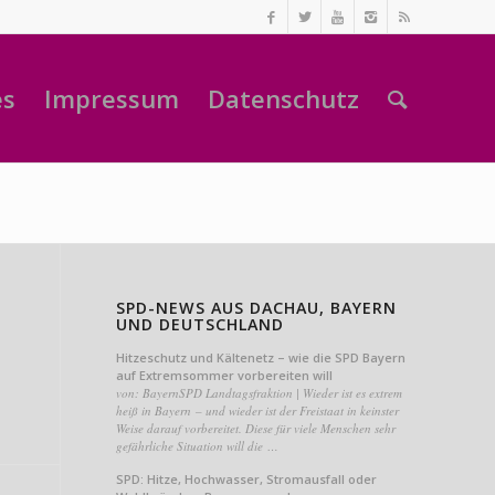
es
Impressum
Datenschutz
SPD-NEWS AUS DACHAU, BAYERN
UND DEUTSCHLAND
Hitzeschutz und Kältenetz – wie die SPD Bayern
auf Extremsommer vorbereiten will
von: BayernSPD Landtagsfraktion | Wieder ist es extrem
heiß in Bayern – und wieder ist der Freistaat in keinster
Weise darauf vorbereitet. Diese für viele Menschen sehr
gefährliche Situation will die …
SPD: Hitze, Hochwasser, Stromausfall oder