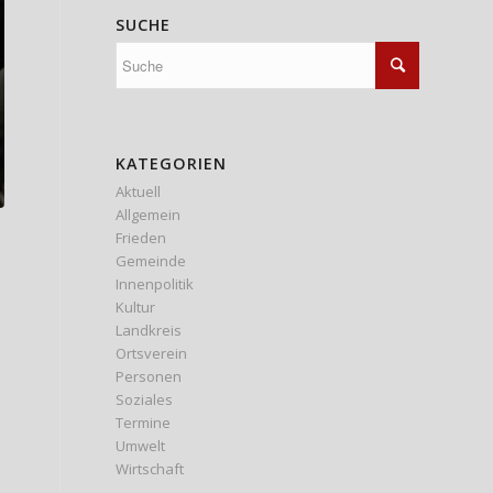
SUCHE
KATEGORIEN
Aktuell
Allgemein
Frieden
Gemeinde
Innenpolitik
Kultur
Landkreis
Ortsverein
Personen
Soziales
Termine
Umwelt
h
Wirtschaft