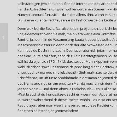
selbständigen Jemieseladen, fier die Interessen des arbeitende
fier die Aufrechterhaltung der wohlerworbenen Steuern!« – »Bü
Numma siemundfürrssich – da is det allens drin. Wenn et Sie nic
Diß is eine kulante Pachtei, sahre ick Ihn! Ick werde die Leute w
Denn wak bei die Sozis. Na, also ick bin ja eijentlich, bei Licht b
SPD Haimhausen
Sosjaldemokrat. Sehn Se mah, mein Vata war aktiva Untroffssier
startet
Familie. Ja. Ick rin in de Vasammlung. Lauta klassenbewußte Ar
Landtagswahlkampf
Maschinenschlosser un denn ooch der alte Schweißer, der Rudi 
2018
kann aus de Dachrinne saufn. Det hat er aba nich jetan – er 
dass die Leute schliefen, sahr ick zu ein Pachteigenossn, ick s
wählst du eijentlich SPD –?« Ick dachte, der Mann kippt mir vom
wähl ick schon ssweiunsswanssich Jahre lang diese Pachtei«, s
dhue, det hak ma noch nie iebalecht! – Sieh mal«, sachte der, »
Schriftfiehra, un uff unse Ssahlahmde is det imma so jemietlic
det Bier is auch jut, un am erschten Mai, da machen wir denn ’
janzen Vaein … und denn ahms is Fackelssuch … es is alles so 
»Wat brauchst du Jrundsätze«, sacht er, »wenn dun Apparat ha
Ick werde wahrscheinlich diese Pachtei wähln – es is so ein ber
Revolutzjon, aber man weeß janz jenau: mit diese Pachtei komm
fier einen selbständjen Jemieseladen!