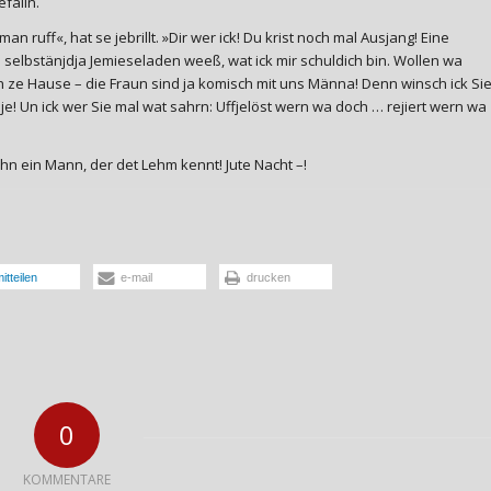
efalln.
ruff«, hat se jebrillt. »Dir wer ick! Du krist noch mal Ausjang! Eine
ls selbstänjdja Jemieseladen weeß, wat ick mir schuldich bin. Wollen wa
 ze Hause – die Fraun sind ja komisch mit uns Männa! Denn winsch ick Si
je! Un ick wer Sie mal wat sahrn: Uffjelöst wern wa doch … rejiert wern wa
Ihn ein Mann, der det Lehm kennt! Jute Nacht –!
itteilen
e-mail
drucken
0
KOMMENTARE