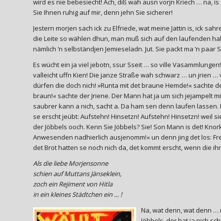
wird es nie bebesiecht! Ach, diß wah ausn vorjn Kriech … na, is
Sie Ihnen ruhig auf mir, denn jehn Sie sicherer!
Jestern morjen sach ick zu Elfriede, wat meine Jattin is, ick sah
die Leite so wählen dhun, man muß sich auf den laufenden halten«
nämlich ’n selbständjen Jemieseladn. Jut. Sie packt ma ’n paar Stu
Es wücht ein ja viel jebotn, ssur Sseit … so ville Vasammlungen
valleicht uffn Kien! Die janze Straße wah schwarz … un jrie
dürfen die doch nich! »Runta mit det braune Hemde!« sachte de
braun!« sachte der Jriene. Der Mann hat ja um sich jejampelt
saubrer kann a nich, sacht a. Da ham sen denn laufen lassen. 
se erscht jeübt: Aufstehn! Hinsetzn! Aufstehn! Hinsetzn! weil 
der Jöbbels ooch. Kenn Sie Jöbbels? Sie! Son Mann is det! Knor
Anwesenden nadhierlich ausjenomm!« un denn jing det los: Freih
det Brot hatten se noch nich da, det kommt erscht, wenn die ihr
Als die liebe Morjensonne
schien auf Muttans Jänseklein,
zoch ein Rejiment von Hitla
in ein kleines Städtchen ein … !
Na, wat denn, wat denn … ma
Jöbbels, der hat ja nich s