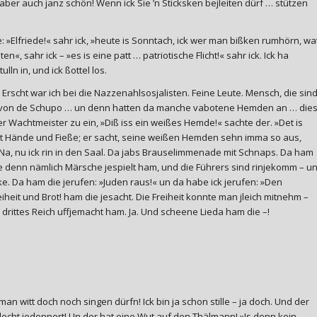
 aber auch janz schön! Wenn ick Sie ’n Sticksken bejleiten dürf … stützen
re: »Elfriede!« sahr ick, »heute is Sonntach, ick wer man bißken rumhörn, wa
, sahr ick – »es is eine patt … patriotische Flicht!« sahr ick. Ick ha
lln in, und ick ßottel los.
! Erscht war ich bei die Nazzenahlsosjalisten. Feine Leute. Mensch, die sin
n … von de Schupo … un denn hatten da manche vabotene Hemden an … die
r Wachtmeister zu ein, »Diß iss ein weißes Hemde!« sachte der. »Det is
 mit Hände und Fieße; er sacht, seine weißen Hemden sehn imma so aus,
Na, nu ick rin in den Saal. Da jabs Brauselimmenade mit Schnaps. Da ham
sie denn nämlich Märsche jespielt ham, und die Führers sind rinjekomm – u
ke. Da ham die jerufen: »Juden raus!« un da habe ick jerufen: »Den
eit und Brot! ham die jesacht. Die Freiheit konnte man jleich mitnehm –
 drittes Reich uffjemacht ham. Ja. Und scheene Lieda ham die –!
n witt doch noch singen dürfn! Ick bin ja schon stille – ja doch. Und der
chlecht jedonnert! Un der hat eine Wut auf den Thälmann! »Is denn kein