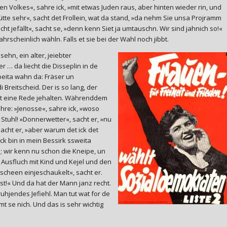
n Volkes«, sahre ick, »mit etwas Juden raus, aber hinten wieder rin, und
tte sehr«, sacht det Frollein, wat da stand, »da nehm Sie unsa Projramm
ht jefällt«, sacht se, »denn kenn Siet ja umtauschn. Wir sind jahnich so!«
ahrscheinlich wähln. Falls et sie bei der Wahl noch jibbt.
esehn, ein alter, jeiebter
 … da liecht die Disseplin in de
beita wahn da: Fräser un
Breitscheid. Der is so lang, der
hat eine Rede jehalten. Währenddem
ahre: »Jenosse«, sahre ick, »woso
 Stuhl! »Donnerwetter«, sacht er, »nu
acht er, »aber warum det ick det
ick bin in mein Bessirk ssweita
h; wir kenn nu schon die Kneipe, un
n Ausfluch mit Kind und Kejel und den
scheen einjeschaukelt«, sacht er.
st!« Und da hat der Mann janz recht.
uhjendes Jefiehl. Man tut wat for de
t se nich. Und das is sehr wichtig