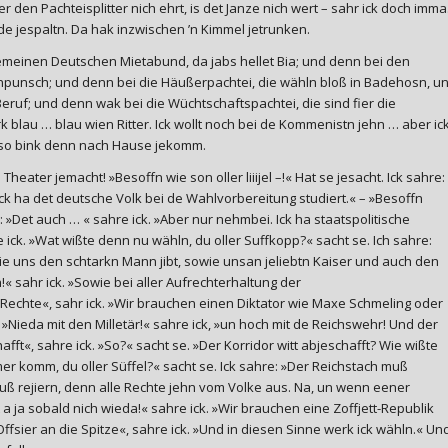
 den Pachteisplitter nich ehrt, is det Janze nich wert – sahr ick doch imma
e jespaltn. Da hak inzwischen ’n Kimmel jetrunken.
jemeinen Deutschen Mietabund, da jabs hellet Bia; und denn bei den
unsch; und denn bei die Häußerpachtei, die wähln bloß in Badehosn, u
eruf; und denn wak bei die Wüchtschaftspachtei, die sind fier die
blau … blau wien Ritter. Ick wollt noch bei de Kommenistn jehn … aber ic
 so bink denn nach Hause jekomm.
n Theater jemacht! »Besoffn wie son oller liiijel –!« Hat se jesacht. Ick sahre:
ick ha det deutsche Volk bei de Wahlvorbereitung studiert.« – »Besoffn
e: »Det auch … « sahre ick. »Aber nur nehmbei. Ick ha staatspolitische
 ick. »Wat wißte denn nu wähln, du oller Suffkopp?« sacht se. Ich sahre:
die uns den schtarkn Mann jibt, sowie unsan jeliebtn Kaiser und auch den
 sahr ick. »Sowie bei aller Aufrechterhaltung der
echte«, sahr ick. »Wir brauchen einen Diktator wie Maxe Schmeling oder
 »Nieda mit den Milletär!« sahre ick, »un hoch mit de Reichswehr! Und der
afft«, sahre ick. »So?« sacht se. »Der Korridor witt abjeschafft? Wie wißte
r komm, du oller Süffel?« sacht se. Ick sahre: »Der Reichstach muß
muß rejiern, denn alle Rechte jehn vom Volke aus. Na, un wenn eener
a ja sobald nich wieda!« sahre ick. »Wir brauchen eine Zoffjett-Republik
fsier an die Spitze«, sahre ick. »Und in diesen Sinne werk ick wähln.« Un