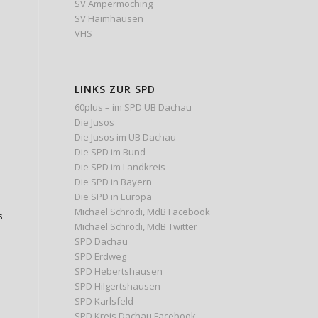
SV Ampermoching
SV Haimhausen
VHS
LINKS ZUR SPD
60plus – im SPD UB Dachau
Die Jusos
Die Jusos im UB Dachau
Die SPD im Bund
Die SPD im Landkreis
Die SPD in Bayern
Die SPD in Europa
Michael Schrodi, MdB Facebook
s
Michael Schrodi, MdB Twitter
SPD Dachau
SPD Erdweg
SPD Hebertshausen
SPD Hilgertshausen
SPD Karlsfeld
SPD Kreis Dachau Facebook