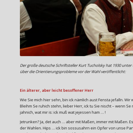
Der große deutsche Schriftsteller Kurt Tucholsky hat 1930 un
über die Orientierungsprobleme vor der Wahl veröffentlicht:
Ein älterer, aber leicht besoffener Herr
Wie Sie mich hier sehn, bin ick nämlich aust Fensta jefalln. Wi
Bleihm Se ruhich stehn, lieber Herr, ick tu Sie nischt – wenn S
jahnich, wat mir is: ick muß wat jejessen ham … !
Jetrunken? Ja, det auch … aber mit Maßen, immer mit Maßen. Es
der Wahlen. Hips … ick bin sossusahrn ein Opfer von unse Part