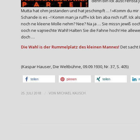
denn bin ick aust Fensta j
Mutta hat ohm jestanden und hat jeschimpft … ! »Komm du mir man 
Schande is es –! Komm man ja ruff!« Ick bin aba nich ruff. Ick a
noch ne kleene Molle nehm? Nee? Na ja … Sie missn jewiß ooch
ooch ne vajniechte Wahl! Halten Sie die Fahne hoch! Hie allewe
doch …
Die Wahl is der Rummelplatz des kleinen Mannes!
Det sacht 
(Kaspar Hauser, Die Weltbühne, 09.09.1930, Nr. 37, S. 405)
teilen
pinnen
teilen
m
/
25. JULI 2018
VON
MICHAEL KAUSCH