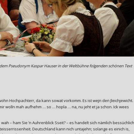
ter dem Pseudonym Kaspar Hauser in der Weltbühne folgenden schönen Text
r wohn Hochpachterr, da kann sowat vorkomm. Es ist wejn den Jleichjewicht.
e mir wolln mah aufhehm … so … hopla … na, nu jeht et ja schon. Ick wees
 wah – ham Sie ’n Auhrenblick Sseit? – es handelt sich nämlich bessüchlic
eisserrissenheit. Deutschland kann nich untajehn; solange es einich is,