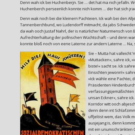
Denn wah ick bei Huchenberjn. Sie … det hat ma nich jefalln. Wer
Huchenberch perseenlich konnte nich komm … der hat sich jrad
Denn wak noch bei die kleinern Pachteien. Ick wah bei den All
Tannenberchbund, wo Ludendorff mitmacht, da jabs Schwedenp
da wah ooch Justaf Nahrl, der is natürlicher Naturmensch von B
Aufrechterhaltung der pollnschen Wüchtschaft – und denn wark 
konnte bloß noch von eene Laterne zur andern Laterne … Na,
Sie – Mutta hat valleicht ’
»Muttacken«, sahre ick, »
biste!« sacht se. Ick sahr
Einsichten jewonn!« sahre
»Ick wähle eine Pachtei, 
Präsidenten Hindenburch!«
verfassungsjemäßichten R
unsan Eckner«, sahre ick.
Korridor witt ooch abjesch
denn denn int Schlafzimme
uffjelöst wem, das Volk 
ausjejang is, denn kommt 
mit ein unumschränkten Of