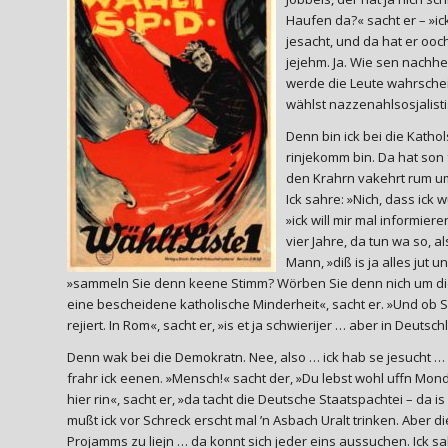
Haufen da?« sacht er – »ic
jesacht, und da hat er oo
jejehm. Ja. Wie sen nachhe
werde die Leute wahrschein
wählst nazzenahlsosjalistis
Denn bin ick bei die Kathol
rinjekomm bin. Da hat son
den Krahrn vakehrt rum umj
Ick sahre: »Nich, dass ick 
»ick will mir mal informiere
vier Jahre, da tun wa so, a
Mann, »diß is ja alles jut 
»sammeln Sie denn keene Stimm? Wörben Sie denn nich um die 
eine bescheidene katholische Minderheit«, sacht er. »Und ob 
rejiert. In Rom«, sacht er, »is et ja schwierijer … aber in Deutsc
Denn wak bei die Demokratn. Nee, also … ick hab se jesucht … 
frahr ick eenen. »Mensch!« sacht der, »Du lebst wohl uffn Mond
hier rin«, sacht er, »da tacht die Deutsche Staatspachtei – da is 
mußt ick vor Schreck erscht mal ’n Asbach Uralt trinken. Aber die
Projamms zu liejn … da konnt sich jeder eins aussuchen. Ick s