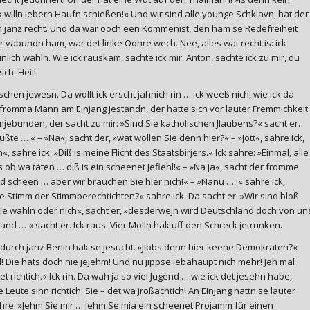
k willn iebern Haufn schießen!« Und wir sind alle younge Schklavn, hat der
ch janz recht. Und da war ooch een Kommenist, den ham se Redefreiheit
r vabundn ham, war det linke Oohre wech. Nee, alles wat recht is: ick
lich wähln. Wie ick rauskam, sachte ick mir: Anton, sachte ick zu mir, du
ch. Heil!
schen jewesn. Da wollt ick erscht jahnich rin … ick weeß nich, wie ick da
 fromma Mann am Einjang jestandn, der hatte sich vor lauter Fremmichkeit
ebunden, der sacht zu mir: »Sind Sie katholischen Jlaubens?« sacht er.
wüßte … « – »Na«, sacht der, »wat wollen Sie denn hier?« – »Jott«, sahre ick,
n«, sahre ick. »Diß is meine Flicht des Staatsbirjers.« Ick sahre: »Einmal, alle
ls ob wa täten … diß is ein scheenet Jefiehl!« – »Na ja«, sacht der fromme
und scheen … aber wir brauchen Sie hier nich!« – »Nanu … !« sahre ick,
Stimm der Stimmberechtichten?« sahre ick. Da sacht er: »Wir sind bloß
Sie wähln oder nich«, sacht er, »desderwejn wird Deutschland doch von un
hland … « sacht er. Ick raus. Vier Molln hak uff den Schreck jetrunken.
durch janz Berlin hak se jesucht. »Jibbs denn hier keene Demokraten?«
! Die hats doch nie jejehm! Und nu jippse iebahaupt nich mehr! Jeh mal
et richtich.« Ick rin. Da wah ja so viel Jugend … wie ick det jesehn habe,
 Leute sinn richtich. Sie – det wa jroßachtich! An Einjang hattn se lauter
ahre: »Jehm Sie mir … jehm Se mia ein scheenet Projamm für einen