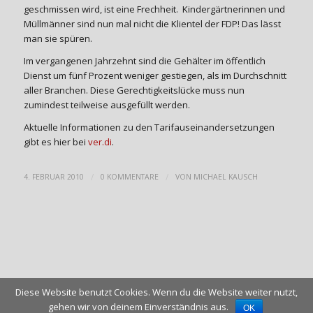
geschmissen wird, ist eine Frechheit. Kindergärtnerinnen und
Müllmänner sind nun mal nicht die Klientel der FDP! Das lässt
man sie spüren.
Im vergangenen Jahrzehnt sind die Gehälter im öffentlich
Dienst um fünf Prozent weniger gestiegen, als im Durchschnitt
aller Branchen. Diese Gerechtigkeitslücke muss nun
zumindest teilweise ausgefüllt werden.
Aktuelle Informationen zu den Tarifauseinandersetzungen
gibt es hier bei
ver.di
.
/
/
4. FEBRUAR 2010
0 KOMMENTARE
VON
MICHAEL KAUSCH
Diese Website benutzt Cookies. Wenn du die Website weiter nutzt,
gehen wir von deinem Einverständnis aus.
© Copyright - SPD Haimhausen 2009-2025
OK