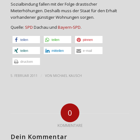
Sozialbindung fallen mit der Folge drastischer
Mieterhöhungen. Deshalb muss der Staat für den Erhalt
vorhandener günstiger Wohnungen sorgen.
Quelle:
SPD
Dachau und
Bayern-SPD
.
teilen
teilen
pinnen
teilen
mitteilen
e-mail
drucken
/
5. FEBRUAR 2011
VON
MICHAEL KAUSCH
0
KOMMENTARE
Dein Kommentar