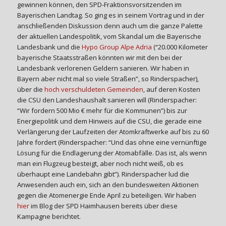
gewinnen können, den SPD-Fraktionsvorsitzenden im
Bayerischen Landtag. So ging es in seinem Vortrag und in der
anschließenden Diskussion denn auch um die ganze Palette
der aktuellen Landespolitik, vom Skandal um die Bayerische
Landesbank und die
Hypo Group Alpe Adria
(“20.000 Kilometer
bayerische Staatsstraßen könnten wir mit den bei der
Landesbank verlorenen Geldern sanieren. Wir haben in
Bayern aber nicht mal so viele Straßen”, so Rinderspacher),
über die
hoch verschuldeten Gemeinden
, auf deren Kosten
die CSU den Landeshaushalt sanieren will (Rinderspacher:
“Wir fordern 500 Mio € mehr für die Kommunen”) bis zur
Energiepolitik und dem Hinweis auf die CSU, die gerade eine
Verlängerung der Laufzeiten der Atomkraftwerke auf bis zu 60
Jahre fordert (Rinderspacher: “Und das ohne eine vernünftige
Lösung für die Endlagerung der Atomabfälle. Das ist, als wenn
man ein Flugzeug besteigt, aber noch nicht weiß, ob es
überhaupt eine Landebahn gibt”). Rinderspacher lud die
Anwesenden auch ein, sich an den bundesweiten Aktionen
gegen die Atomenergie Ende April zu beteiligen. Wir haben
hier
im Blog der SPD Haimhausen bereits über diese
Kampagne berichtet.