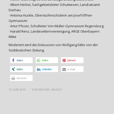
· Albert Herbst, Sachgebietsleiter Schulwesen, Landratsamt
Dachau
· Antonia Huckle, Oberstufenschülerin am Josef-Effner-
Gymnasium
· Artur Pfoser, Schulleiter Von-Müller-Gymnasium Regensburg
· Harald Renz, Landeselternvereinigung, ARGE Oberbayern
Mitte
Moderiert wird die Diskussion von Wolfgang Eitler von der
Süddeutschen Zeitung.
teilen
teilen
pinnen
teilen
mitteilen
e-mail
drucken
/
15. JUNI 2010
VON
MICHAEL KAUSCH