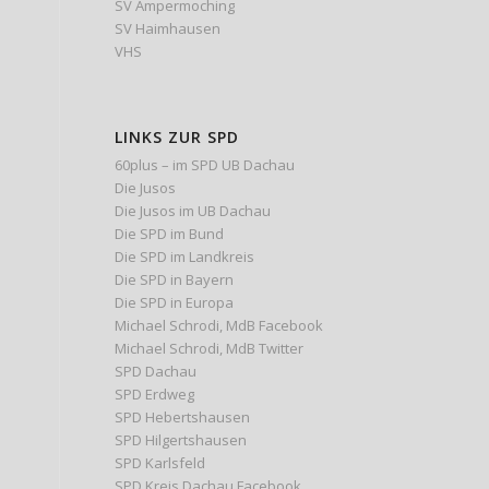
SV Ampermoching
SV Haimhausen
VHS
LINKS ZUR SPD
60plus – im SPD UB Dachau
Die Jusos
Die Jusos im UB Dachau
Die SPD im Bund
Die SPD im Landkreis
Die SPD in Bayern
Die SPD in Europa
Michael Schrodi, MdB Facebook
Michael Schrodi, MdB Twitter
SPD Dachau
SPD Erdweg
SPD Hebertshausen
SPD Hilgertshausen
SPD Karlsfeld
SPD Kreis Dachau Facebook