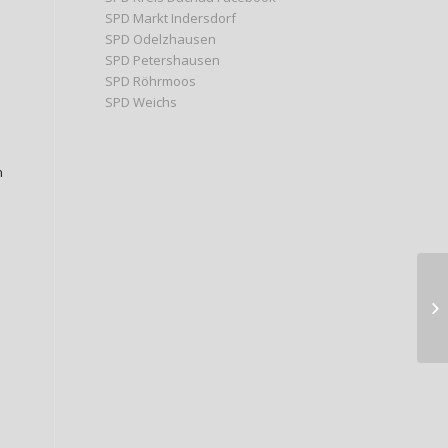
SPD Markt Indersdorf
SPD Odelzhausen
SPD Petershausen
SPD Röhrmoos
SPD Weichs
n
Ve
de