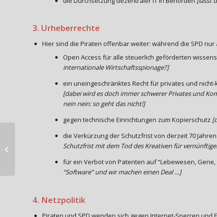
die Durchsetzung dezentraler IT in Behörden
[lasst 
3. Urheberrechte
Hier sind die Piraten offenbar weiter: während die SPD nu
Open Access für alle steuerlich geförderten wissen
internationale Wirtschaftsspionage?]
ein uneingeschränktes Recht für privates und nich
[dabei wird es doch immer schwerer Privates und Komm
nein nein: so geht das nicht!]
gegen technische Einrichtungen zum Kopierschutz
[
die Verkürzung der Schutzfrist von derzeit 70 Jahre
Wind – Kraft – Dachau: Bericht von
Schutzfrist mit dem Tod des Kreativen für vernünftige
einer Diskussionsveranstaltung...
für ein Verbot von Patenten auf “Lebewesen, Gene
“Software” und wir machen einen Deal …]
4. Netzpolitik
Piraten und SPD wenden sich gegen Internet-Sperren und Fi