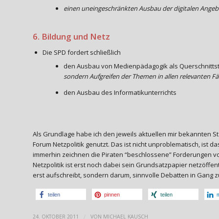
einen uneingeschränkten Ausbau der digitalen Angebo
6. Bildung und Netz
Die SPD fordert schließlich
den Ausbau von Medienpädagogik als Querschnittst
sondern Aufgreifen der Themen in allen relevanten F
den Ausbau des Informatikunterrichts
Als Grundlage habe ich den jeweils aktuellen mir bekannten 
Forum Netzpolitik genutzt. Das ist nicht unproblematisch, ist 
immerhin zeichnen die Piraten “beschlossene” Forderungen v
Netzpolitik ist erst noch dabei sein Grundsatzpapier netzöffen
erst aufschreibt, sondern darum, sinnvolle Debatten in Gang z
teilen
pinnen
teilen
m
/
24. OKTOBER 2011
VON
MICHAEL KAUSCH