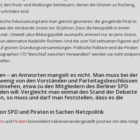
, den Frust- und Wutbürger beisteuern, denen die Grünen zu fischerig,
rschrödert sind.
he Fokussierung kann man getrost ignorieren: die googelnde Pirat ist
e der strickende Grüne vor 30 Jahren. Dass die Netzpolitik in ihrem
l-, Umwelt- plus Bildungspolitik ausmacht, erinnert nur an jene Grüne,
rün-alternative Nadelöhr flochten. Und die zum Teil seltsamen Figuren auf
auf grünen Gründungsversammlungen. Politische Folklore wird die Piraten
ragraphen 173 “Beischlaf zwischen Verwandten” werden sie nicht stolpern
ellen.
en – an Antworten mangelt es nicht. Man muss bei der
in wenig von den Vorständen und Parteitagsbeschlüssen
nsehen, etwa zu den Mitgliedern des
Berliner SPD
n will. Vergleicht man einmal den Stand der Debatte
, so muss und darf man feststellen, dass es die
von SPD und Piraten in Sachen Netzpolitik
um
und
Piraten
konsolidiert nebeneinandergestellt
[und wo mir dies nötig