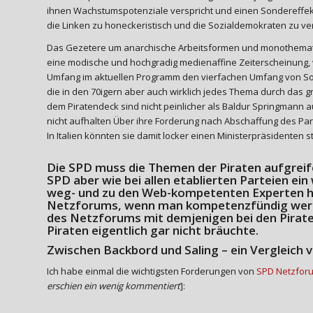
ihnen Wachstumspotenziale verspricht und einen Sondereffekt
die Linken zu honeckeristisch und die Sozialdemokraten zu ve
Das Gezetere um anarchische Arbeitsformen und monothematisc
eine modische und hochgradig medienaffine Zeiterscheinung, wi
Umfang im aktuellen Programm den vierfachen Umfang von Sozia
die in den 70igern aber auch wirklich jedes Thema durch das g
dem Piratendeck sind nicht peinlicher als Baldur Springmann 
nicht aufhalten Über ihre Forderung nach Abschaffung des Pa
In Italien könnten sie damit locker einen Ministerpräsidenten st
Die SPD muss die Themen der Piraten aufgreif
SPD aber wie bei allen etablierten Parteien e
weg- und zu den Web-kompetenten Experten hi
Netzforums
, wenn man kompetenzfündig werde
des Netzforums mit demjenigen bei den Piraten
Piraten eigentlich gar nicht bräuchte.
Zwischen Backbord und Saling – ein Vergleich 
Ich habe einmal die wichtigsten Forderungen von
SPD Netzfor
erschien ein wenig kommentiert
]: