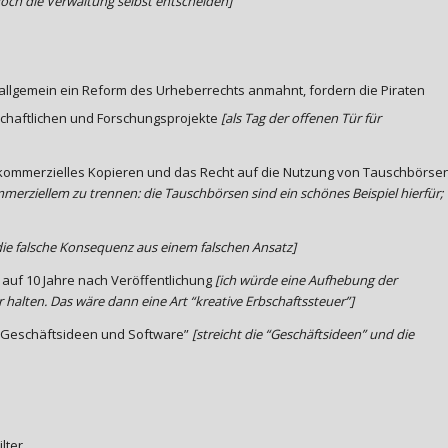
doch die Verwaltung selbst entscheiden]
r allgemein ein Reform des Urheberrechts anmahnt, fordern die Piraten
schaftlichen und Forschungsprojekte
[als Tag der offenen Tür für
t-kommerzielles Kopieren und das Recht auf die Nutzung von Tauschbörse
erziellem zu trennen: die Tauschbörsen sind ein schönes Beispiel hierfür;
die falsche Konsequenz aus einem falschen Ansatz]
n auf 10 Jahre nach Veröffentlichung
[ich würde eine Aufhebung der
r halten. Das wäre dann eine Art “kreative Erbschaftssteuer”]
, Geschäftsideen und Software”
[streicht die “Geschäftsideen” und die
lter