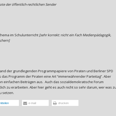
te der öffentlich-rechtlichen Sender
hema im Schulunterricht
[sehr korrekt: nicht ein Fach Medienpädagogik,
ächern]
Stand der grundlegenden Programmpapiere von Piraten und Berliner SPD
das das Programm der Piraten eine Art “immerwährender Parteitag”. Aber
on einfachen Beiträgen aus. Auch das sozialdemokratische Forum
tlich zu erarbeiten. Aber hier geht es auch nicht so sehr darum, wer was z
u setzen.
itteilen
e-mail
drucken