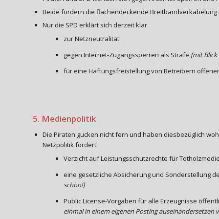
Beide fordern die flächendeckende Breitbandverkabelung
Nur die SPD erklärt sich derzeit klar
zur Netzneutralität
gegen Internet-Zugangssperren als Strafe
[mit Blick
für eine Haftungsfreistellung von Betreibern offene
5. Medienpolitik
Die Piraten gucken nicht fern und haben diesbezüglich wo
Netzpolitik fordert
Verzicht auf Leistungsschutzrechte für Totholzmedi
eine gesetzliche Absicherung und Sonderstellung d
schön!]
Public License-Vorgaben für alle Erzeugnisse öffentl
einmal in einem eigenen Posting auseinandersetzen 