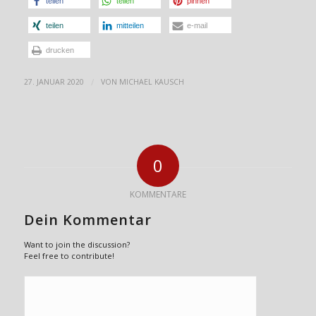
teilen
teilen
pinnen
teilen
mitteilen
e-mail
drucken
/
27. JANUAR 2020
VON
MICHAEL KAUSCH
0
KOMMENTARE
Dein Kommentar
Want to join the discussion?
Feel free to contribute!